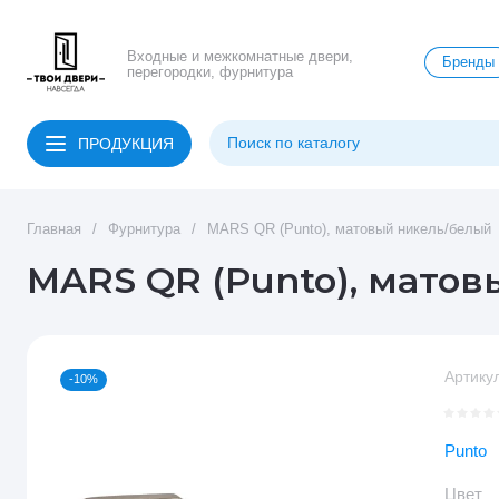
Входные и межкомнатные двери,
Бренды
перегородки, фурнитура
ПРОДУКЦИЯ
Главная
/
Фурнитура
/
MARS QR (Punto), матовый никель/белый
MARS QR (Punto), мато
Артикул
-10%
Punto
Цвет