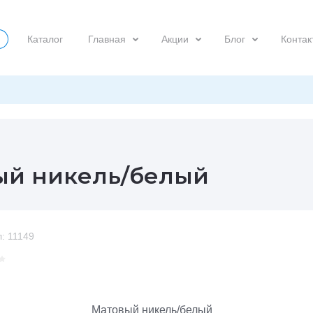
Каталог
Главная
Акции
Блог
Контак
вый никель/белый
:
11149
Матовый никель/белый