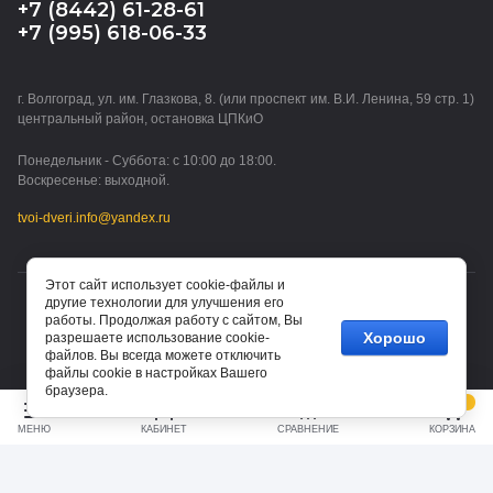
+7 (8442) 61-28-61
+7 (995) 618-06-33
г. Волгоград, ул. им. Глазкова, 8. (или проспект им. В.И. Ленина, 59 стр. 1)
центральный район, остановка ЦПКиО
Понедельник - Суббота: с 10:00 до 18:00.
Воскресенье: выходной.
tvoi-dveri.info@yandex.ru
Этот сайт использует cookie-файлы и
другие технологии для улучшения его
© 2015 - 2026 ТВОИ ДВЕРИ (ИП Водорезов Дмитрий
работы. Продолжая работу с сайтом, Вы
Владимирович)
Хорошо
разрешаете использование cookie-
файлов. Вы всегда можете отключить
файлы cookie в настройках Вашего
браузера.
0
МЕНЮ
КАБИНЕТ
СРАВНЕНИЕ
КОРЗИНА