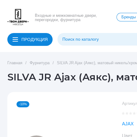
Входные и межкомнатные двери,
Бренды
перегородки, фурнитура
ПРОДУКЦИЯ
Главная
/
Фурнитура
/
SILVA JR Ajax (Аякс), матовый никель/хро
SILVA JR Ajax (Аякс), м
Артикул
-10%
AJAX
Цвет