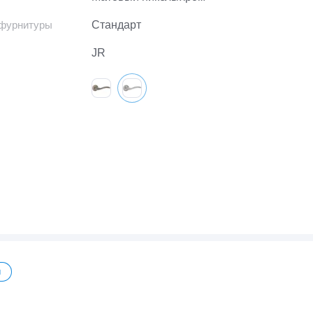
 фурнитуры
Стандарт
JR
ы