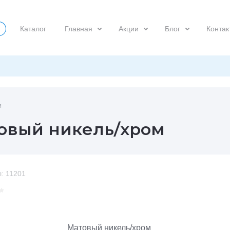
Каталог
Главная
Акции
Блог
Контак
м
атовый никель/хром
:
11201
Матовый никель/хром