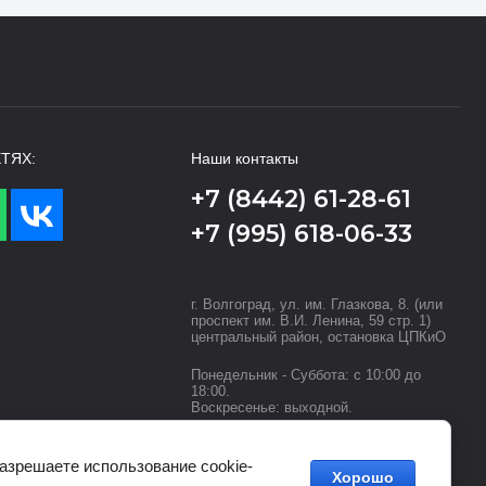
ТЯХ:
Наши контакты
+7 (8442) 61-28-61
+7 (995) 618-06-33
г. Волгоград, ул. им. Глазкова, 8. (или
проспект им. В.И. Ленина, 59 стр. 1)
центральный район, остановка ЦПКиО
Понедельник - Суббота: с 10:00 до
18:00.
Воскресенье: выходной.
tvoi-dveri.info@yandex.ru
разрешаете использование cookie-
Хорошо