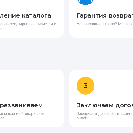
ление каталога
Гарантия возвра
варов регулярно расширяется и
Не понравился товар? Мы вер
я
3
резваниваем
Заключаем дого
аем вам и обговариваем
Заключаем договор в магазине
аза
онлайн.