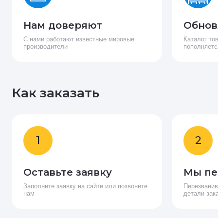
Нам доверяют
Обнов
С нами работают известные мировые
Каталог то
производители
пополняетс
Как заказать
1
2
Оставьте заявку
Мы пе
Заполните заявку на сайте или позвоните
Перезванив
нам
детали зак