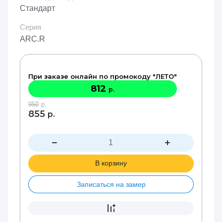
Стандарт
Серия
ARC.R
При заказе онлайн по промокоду "ЛЕТО"
812
р.
950
р.
855
р.
В корзину
Записаться на замер