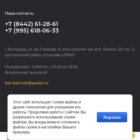
Наши контакты
+7 (8442) 61-28-61
+7 (995) 618-06-33
г. Волгоград, ул. им. Глазкова, 8. (или проспект им. В.И. Ленина, 59 стр. 1)
центральный район, остановка ЦПКиО
Понедельник - Суббота: с 10:00 до 18:00.
Воскресенье: выходной.
tvoi-dveri.info@yandex.ru
Этот сайт использует cookie-файлы и
другие технологии для улучшения его
© 2015 - 2026 ТВОИ ДВЕРИ (ИП Водорезов Дмитрий
работы. Продолжая работу с сайтом, Вы
Владимирович)
Хорошо
разрешаете использование cookie-
файлов. Вы всегда можете отключить
файлы cookie в настройках Вашего
браузера.
0