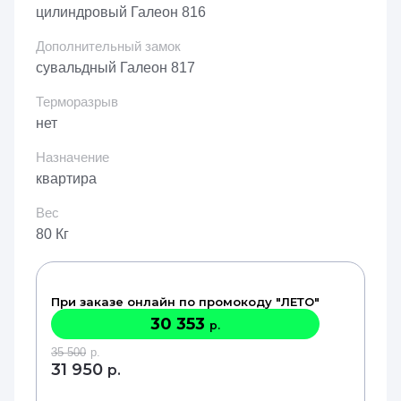
цилиндровый Галеон 816
Дополнительный замок
сувальдный Галеон 817
Терморазрыв
нет
Назначение
квартира
Вес
80 Кг
При заказе онлайн по промокоду "ЛЕТО"
30 353
р.
35 500
р.
31 950
р.