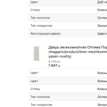
Цвет
Дуб с
Стиль
Класс
Тип полотна
Остек
Тип покрытия
Экош
Конструкция двери
Царго
Дверь межкомнатная Оптима Порт
8 775
р.
7 897
р.
Цвет
Ясень
Цвет
Ясень
Стиль
Класс
Тип полотна
Остек
Тип покрытия
Экош