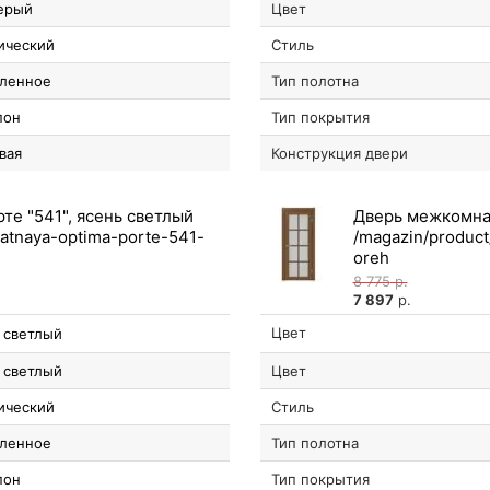
ерый
Цвет
ический
Стиль
ленное
Тип полотна
пон
Тип покрытия
вая
Конструкция двери
е "541", ясень светлый
Дверь межкомнат
8 775
р.
7 897
р.
Цвет
 светлый
 светлый
Цвет
ический
Стиль
ленное
Тип полотна
пон
Тип покрытия