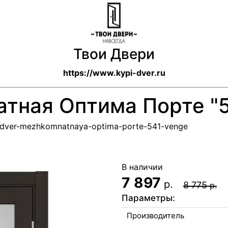
Твои Двери
https://www.kypi-dver.ru
тная Оптима Порте "54
t/dver-mezhkomnatnaya-optima-porte-541-venge
В наличии
7 897
р.
8 775
р.
Параметры:
Производитель