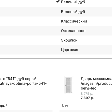
Беленый дуб
Беленый дуб
Классический
Остекленное
Экошпон
Царговая
е "541", дуб серый
Дверь межкомнат
8 775
р.
7 897
р.
Цвет
ерый