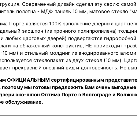
струкция. Современный дизайн сделал эту серию самой
итель полотна - МДФ панель 10 мм, матовое стекло "ма
има Порте является
100% заполнение дверных царг це
ндальный экошпон (из прочного полипропилена) толщин
ии любых царговых дверей) подвергаются гидрофобной
влаги на обнаженный конструктив, НЕ происходит «разб
4-10 мм) и стильный молдинг из анодированного алюми
пользуется стеклопакет из двух стекол (10 мм). Царг
ает прекрасный внешний вид и долговечность. Не выцв
ямым ОФИЦИАЛЬНЫМ сертифицированным представите
и, поэтому мы готовы предложить Вам очень выгодные
вери эко-шпон Оптима Порте в Волгограде и Волжском
ое обслуживание.