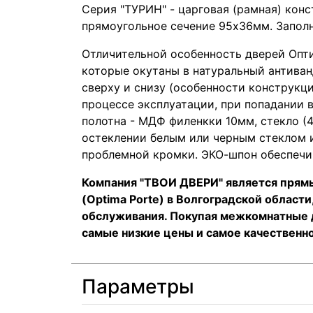
Серия "ТУРИН" - царговая (рамная) кон
прямоугольное сечение 95х36мм. Заполн
Отличительной особенность дверей Опт
которые окутаны в натуральный антива
сверху и снизу (особенности конструкц
процессе эксплуатации, при попадании 
полотна - МДФ филенкки 10мм, стекло (
остеклении белым или черным стеклом ис
проблемной кромки. ЭКО-шпон обеспечив
Компания "ТВОИ ДВЕРИ" является пр
(Optima Porte) в Волгоградской област
обслуживания. Покупая межкомнатные д
самые низкие цены и самое качественн
Параметры