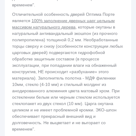
временем".
Отличительной особенность дверей Оптима Порте
является
100% заполнение дверных царг цельным
массивом натурального дерева
, которые окутаны в
натуральный антивандальный экошпон (из прочного
полипропилена) толщиной 0,2 мм. Необработанные
торцы сверху и снизу (особенности конструкции любых
царговых дверей) подвергаются гидрофобной
обработке защитным составом (в процессе
эксплуатации, при попадании влаги на обнаженный
конструктив, НЕ происходит «разбухание» этого
материала). Заполнитель полотна - МДФ филенкки
10мм, стекло (4-10 мм) и стильный молдинг из
анодированного алюминия цвета матовый хром. При
остеклении белым или черным стеклом используется
стеклопакет из двух стекол (10 мм). Царга окутана
целиком и не имеет проблемной кромки. ЭКО-шпон
обеспечивает прекрасный внешний вид и
долговечность. Не выцветает и не выгорает со
временем".