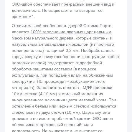
ЭКО-шпон обеспечивает прекрасный внешний вид и
долговечность. Не выцветает и не выгорает со
временем".
Отличительной особенность дверей Оптима Порте
является
100% заполнение дверных царг цельным
массивом натурального дерева
, которые окутаны в
натуральный антивандальный экошпон (из прочного
полипропилена) толщиной 0,2 мм. Необработанные
торцы сверху и снизу (особенности конструкции любых
царговых дверей) подвергаются гидрофобной
обработке защитным составом (в процессе
эксплуатации, при попадании влаги на обнаженный
конструктив, НЕ происходит «разбухание» этого
материала). Заполнитель полотна - МДФ филенкки
10мм, стекло (4-10 мм) и стильный молдинг из
анодированного алюминия цвета матовый хром. При
остеклении белым или черным стеклом используется
стеклопакет из двух стекол (10 мм). Царга окутана
целиком и не имеет проблемной кромки. ЭКО-шпон
обеспечивает прекрасный внешний вид и
долговечность. Не выцветает и не выгорает со