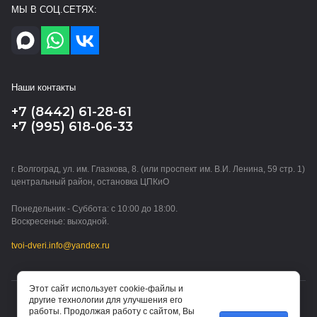
МЫ В СОЦ.СЕТЯХ:
Наши контакты
+7 (8442) 61-28-61
+7 (995) 618-06-33
г. Волгоград, ул. им. Глазкова, 8. (или проспект им. В.И. Ленина, 59 стр. 1)
центральный район, остановка ЦПКиО
Понедельник - Суббота: с 10:00 до 18:00.
Воскресенье: выходной.
tvoi-dveri.info@yandex.ru
Этот сайт использует cookie-файлы и
другие технологии для улучшения его
© 2015 - 2026 ТВОИ ДВЕРИ (ИП Водорезов Дмитрий
работы. Продолжая работу с сайтом, Вы