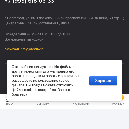
+7 (995) 618-06-33
г. Волгоград, ул. им. Глазкова, 8. (или проспект им. В.И. Ленина, 59 стр. 1)
центральный район, остановка ЦПКиО
Понедельник - Суббота: с 10:00 до 18:00.
Воскресенье: выходной.
tvoi-dveri.info@yandex.ru
Этот сайт использует cookie-файлы и
другие технологии для улучшения его
© 2015 - 2026 ТВОИ ДВЕРИ (ИП Водорезов Дмитрий
работы. Продолжая работу с сайтом, Вы
Владимирович)
Хорошо
разрешаете использование cookie-
файлов. Вы всегда можете отключить
файлы cookie в настройках Вашего
браузера.
0
МЕНЮ
КАБИНЕТ
СРАВНЕНИЕ
КОРЗИНА