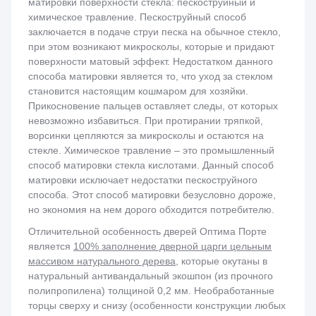
матировки поверхности стекла: пескоструйный и
химическое травление. Пескоструйный способ
заключается в подаче струи песка на обычное стекло,
при этом возникают микросколы, которые и придают
поверхности матовый эффект. Недостатком данного
способа матировки является то, что уход за стеклом
становится настоящим кошмаром для хозяйки.
Прикосновение пальцев оставляет следы, от которых
невозможно избавиться. При протирании тряпкой,
ворсинки цепляются за микросколы и остаются на
стекле. Химическое травление – это промышленный
способ матировки стекла кислотами. Данный способ
матировки исключает недостатки пескоструйного
способа. Этот способ матировки безусловно дороже,
но экономия на нем дорого обходится потребителю.
Отличительной особенность дверей Оптима Порте
является
100% заполнение дверной царги цельным
массивом натурального дерева
, которые окутаны в
натуральный антивандальный экошпон (из прочного
полипропилена) толщиной 0,2 мм. Необработанные
торцы сверху и снизу (особенности конструкции любых