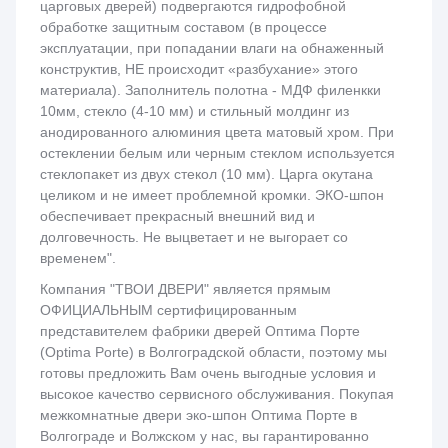
царговых дверей) подвергаются гидрофобной
обработке защитным составом (в процессе
эксплуатации, при попадании влаги на обнаженный
конструктив, НЕ происходит «разбухание» этого
материала). Заполнитель полотна - МДФ филенкки
10мм, стекло (4-10 мм) и стильный молдинг из
анодированного алюминия цвета матовый хром. При
остеклении белым или черным стеклом используется
стеклопакет из двух стекол (10 мм). Царга окутана
целиком и не имеет проблемной кромки. ЭКО-шпон
обеспечивает прекрасный внешний вид и
долговечность. Не выцветает и не выгорает со
временем".
Компания "ТВОИ ДВЕРИ" является прямым
ОФИЦИАЛЬНЫМ сертифицированным
представителем фабрики дверей Оптима Порте
(Optima Porte) в Волгоградской области, поэтому мы
готовы предложить Вам очень выгодные условия и
высокое качество сервисного обслуживания. Покупая
межкомнатные двери эко-шпон Оптима Порте в
Волгограде и Волжском у нас, вы гарантированно