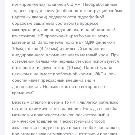
полипропилена) толщиной 0,2 мм. Необработанные
торцы сверху и снизу (особенности конструкции любых
царговых дверей) подвергаются гидрофобной
обработке защитным составом (в процессе
эксплуатации, при попадании влаги на обнаженный
конструктив, НЕ происходит «разбухание» этого
материала). Заполнитель полотна - МДФ филенкки
10мм, стекло (4-10 мм) и стильный молдинг из
анодированного алюминия цвета матовый хром. При
остеклении белым или черным стеклом используется
стеклопакет из двух стекол (10 мм). Царга окутана
целиком и не имеет проблемной кромки. ЭКО-шпон
обеспечивает прекрасный внешний вид и
долговечность. Не выцветает и не выгорает со
временем".
Базовым стеклом в серии ТУРИН является мателюкс
(сатинато) химического травления. Есть два способа
матировки поверхности стекла: пескоструйный и
химическое травление. Пескоструйный способ
заключается в подаче струи песка на обычное стекло,
при этом возникают микросколы, которые и придают