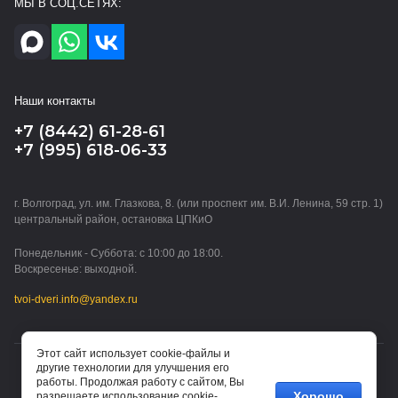
МЫ В СОЦ.СЕТЯХ:
Наши контакты
+7 (8442) 61-28-61
+7 (995) 618-06-33
г. Волгоград, ул. им. Глазкова, 8. (или проспект им. В.И. Ленина, 59 стр. 1)
центральный район, остановка ЦПКиО
Понедельник - Суббота: с 10:00 до 18:00.
Воскресенье: выходной.
tvoi-dveri.info@yandex.ru
Этот сайт использует cookie-файлы и
другие технологии для улучшения его
© 2015 - 2026 ТВОИ ДВЕРИ (ИП Водорезов Дмитрий
работы. Продолжая работу с сайтом, Вы
Владимирович)
Хорошо
разрешаете использование cookie-