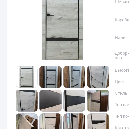
Ширина
Коробк
Налич
Доборн
шт)
Высота
Цвет
Стиль
Тип по
Тип по
Констр