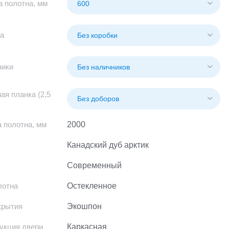
 полотна, мм
а
ники
ая планка (2,5
 полотна, мм
2000
Канадский дуб арктик
Современный
лотна
Остекленное
крытия
Экошпон
укция двери
Каркасная