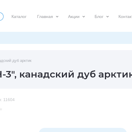
Каталог
Главная
Акции
Блог
Контак
адский дуб арктик
3", канадский дуб аркти
:
11604