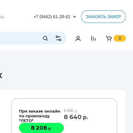
ты
+7 (8442) 61-28-61
ЗАКАЗАТЬ ЗАМЕР
0
к
9 600
р.
При заказе онлайн
по промокоду
8 640
р.
"ЛЕТО"
8 208
р.