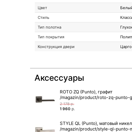
Цвет
Белый
Стиль
Класс
Тип полотна
Глухо
Тип покрытия
Поли
Конструкция двери
Царго
Аксессуары
ROTO ZQ (Punto), графит
2 178
р.
1 960
р.
STYLE QL (Punto), матовый нике