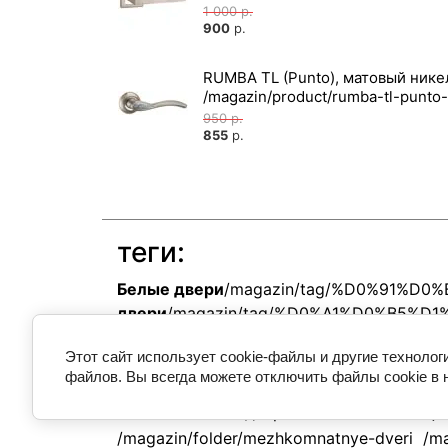
1 000
р.
900
р.
RUMBA TL (Punto), матовый нике
950
р.
855
р.
теги:
Белые двери
/magazin/tag/%D0%91%D
двери
/magazin/tag/%D0%A1%D0%B5%
Этот сайт использует cookie-файлы и другие технолог
Находится в разделах
файлов. Вы всегда можете отключить файлы cookie в 
Межкомнатные двери
ЦА