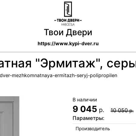
Твои Двери
https://www.kypi-dver.ru
тная "Эрмитаж", сер
/dver-mezhkomnatnaya-ermitazh-seryj-polipropilen
В наличии
9 045
р.
10 050
р.
Параметры:
Производитель