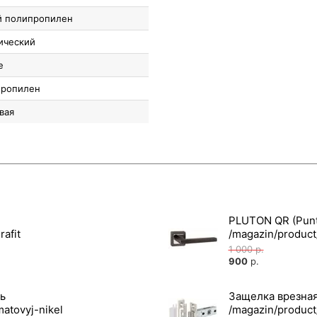
 полипропилен
ический
е
пропилен
вая
PLUTON QR (Punt
1 000
р.
900
р.
ль
Защелка врезная