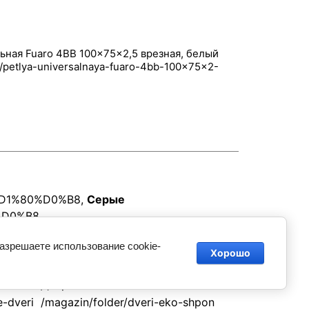
ьная Fuaro 4BB 100x75x2,5 врезная, белый
D1%80%D0%B8
,
Серые
%D0%B8
разрешаете использование cookie-
Хорошо
Двери Эко-Шпон