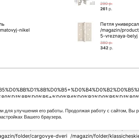
290
р.
261
р.
ль
Петля универсал
380
р.
342
р.
0%B5%D0%BB%D1%8B%D0%B5+%D0%B4%D0%B2%D0%B5%
D1%80%D1%8B%D0%B5+%D0%B4%D0%B2%D0%B5%D1%80
ии для улучшения его работы. Продолжая работу с сайтом, Вы 
настройках Вашего браузера.
РГОВЫЕ двери
КЛАССИЧЕСКИЕ двери