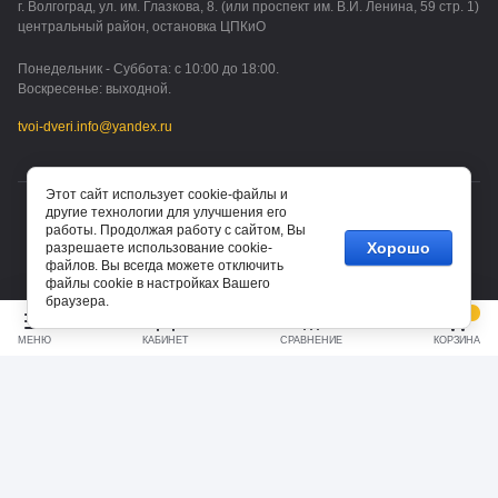
г. Волгоград, ул. им. Глазкова, 8. (или проспект им. В.И. Ленина, 59 стр. 1)
центральный район, остановка ЦПКиО
Понедельник - Суббота: с 10:00 до 18:00.
Воскресенье: выходной.
tvoi-dveri.info@yandex.ru
Этот сайт использует cookie-файлы и
другие технологии для улучшения его
© 2015 - 2026 ТВОИ ДВЕРИ (ИП Водорезов Дмитрий
работы. Продолжая работу с сайтом, Вы
Владимирович)
Хорошо
разрешаете использование cookie-
файлов. Вы всегда можете отключить
файлы cookie в настройках Вашего
браузера.
0
МЕНЮ
КАБИНЕТ
СРАВНЕНИЕ
КОРЗИНА