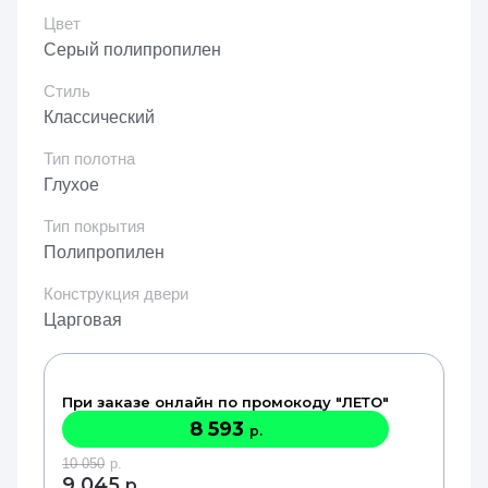
Цвет
Серый полипропилен
Стиль
Классический
Тип полотна
Глухое
Тип покрытия
Полипропилен
Конструкция двери
Царговая
При заказе онлайн по промокоду "ЛЕТО"
8 593
р.
10 050
р.
9 045
р.