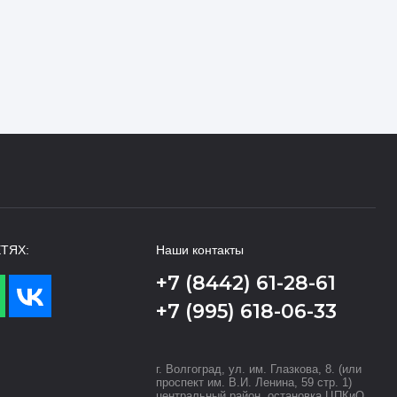
ТЯХ:
Наши контакты
+7 (8442) 61-28-61
+7 (995) 618-06-33
г. Волгоград, ул. им. Глазкова, 8. (или
проспект им. В.И. Ленина, 59 стр. 1)
центральный район, остановка ЦПКиО