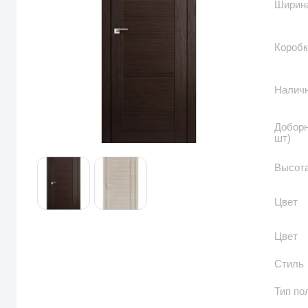
Ширина
Коробк
Налич
Доборн
шт)
Высота
Цвет
Цвет
Стиль
Тип по