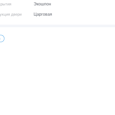
крытия
Экошпон
укция двери
Царговая
ы