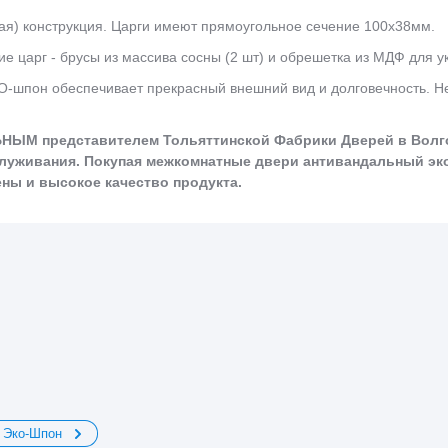
ая) конструкция. Царги имеют прямоугольное сечение 100х38мм.
е царг - брусы из массива сосны (2 шт) и обрешетка из МДФ для у
О-шпон обеспечивает прекрасный внешний вид и долговечность. Не
ЫМ представителем Тольяттинской Фабрики Дверей в Волго
служивания. Покупая межкомнатные двери антивандальный эк
ны и высокое качество продукта.
 Эко-Шпон