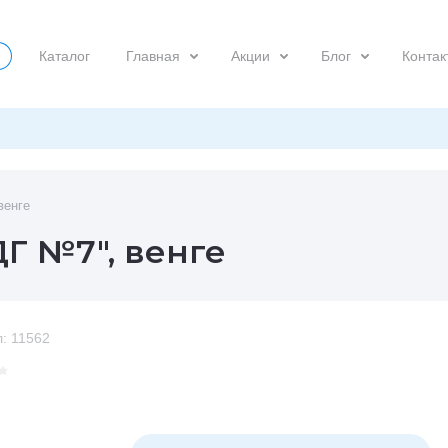
Каталог
Главная
Акции
Блог
Контак
венге
Г №7", венге
:
11562