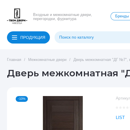
Входные и межкомнатные двери,
Бренды
перегородки, фурнитура
ПРОДУКЦИЯ
Главная
/
Межкомнатные двери
/
Дверь межкомнатная "ДГ №7", 
Дверь межкомнатная "Д
Артикул
-10%
LIST