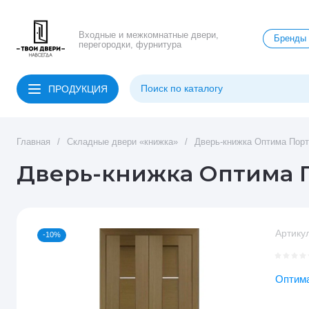
Входные и межкомнатные двери,
Бренды
перегородки, фурнитура
ПРОДУКЦИЯ
Главная
/
Складные двери «книжка»
/
Дверь-книжка Оптима Порте
Дверь-книжка Оптима По
Артикул
-10%
Оптим