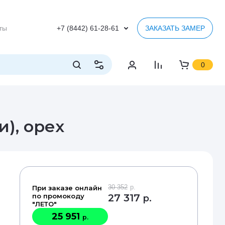
ты
+7 (8442) 61-28-61
ЗАКАЗАТЬ ЗАМЕР
0
), орех
30 352
р.
При заказе онлайн
по промокоду
27 317
р.
"ЛЕТО"
25 951
р.