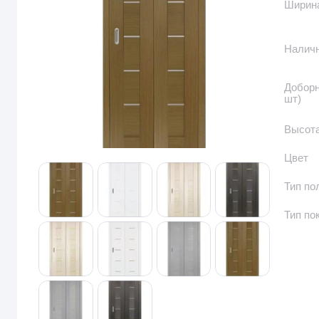
Ширина
Налич
Доборн
шт)
Высота
Цвет
Тип по
Тип по