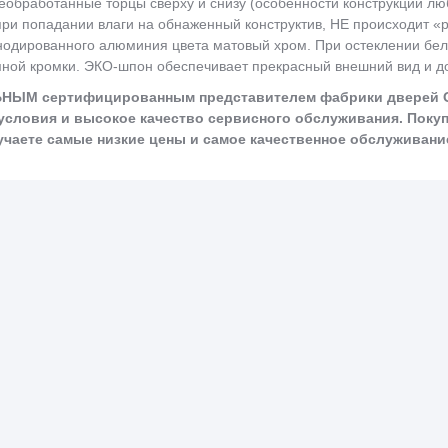
Необработанные торцы сверху и снизу (особенности конструкции л
при попадании влаги на обнаженный конструктив, НЕ происходит «
анодированного алюминия цвета матовый хром. При остеклении бел
емной кромки. ЭКО-шпон обеспечивает прекрасный внешний вид и до
ЫМ сертифицированным представителем фабрики дверей Опти
словия и высокое качество сервисного обслуживания. Поку
учаете самые низкие цены и самое качественное обслуживани