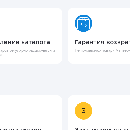
ление каталога
Гарантия возвра
варов регулярно расширяется и
Не понравился товар? Мы вер
я
3
резваниваем
Заключаем дого