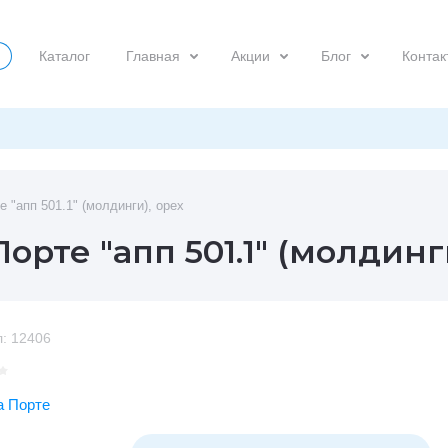
Каталог
Главная
Акции
Блог
Контак
 "апп 501.1" (молдинги), орех
рте "апп 501.1" (молдинги
:
12406
а Порте