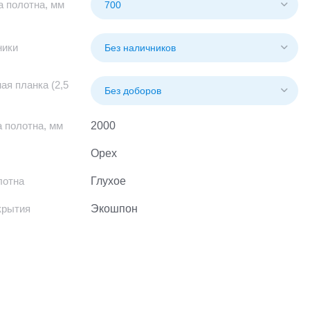
 полотна, мм
ники
ая планка (2,5
 полотна, мм
2000
Орех
лотна
Глухое
крытия
Экошпон