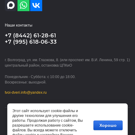
Наши контакты
+7 (8442) 61-28-61
+7 (995) 618-06-33
г. Волгоград, ул. им. Глазкова, 8. (или проспект им. В.И. Ленина, 59 стр. 1)
центральный район, остановка ЦПКиО
Понедельник - Суббота: с 10:00 до 18:00.
Воскресенье: выходной.
tvoi-dveri.info@yandex.ru
Этот сайт использует cookie-файлы и
другие технологии для улучшения его
© 2015 - 2026 ТВОИ ДВЕРИ (ИП Водорезов Дмитрий
работы. Продолжая работу с сайтом, Вы
Владимирович)
Хорошо
разрешаете использование cookie-
файлов. Вы всегда можете отключить