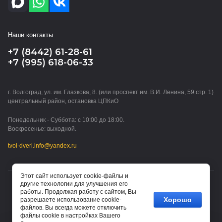
Наши контакты
+7 (8442) 61-28-61
+7 (995) 618-06-33
г. Волгоград, ул. им. Глазкова, 8. (или проспект им. В.И. Ленина, 59 стр. 1)
центральный район, остановка ЦПКиО
Понедельник - Суббота: с 10:00 до 18:00.
Воскресенье: выходной.
tvoi-dveri.info@yandex.ru
Этот сайт использует cookie-файлы и
другие технологии для улучшения его
© 2015 - 2026 ТВОИ ДВЕРИ (ИП Водорезов Дмитрий
работы. Продолжая работу с сайтом, Вы
Владимирович)
Хорошо
разрешаете использование cookie-
файлов. Вы всегда можете отключить
файлы cookie в настройках Вашего