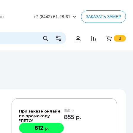
ты
+7 (8442) 61-28-61
ЗАКАЗАТЬ ЗАМЕР
0
950
р.
При заказе онлайн
по промокоду
855
р.
"ЛЕТО"
812
р.